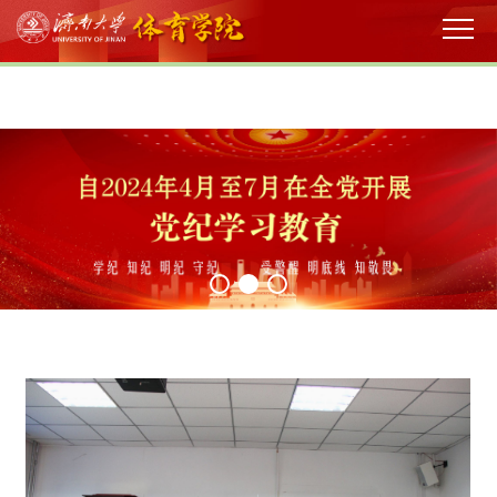
伟德国际(bv1946·源于英国)官方网站-Officials
Website