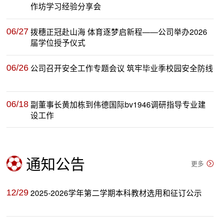
作坊学习经验分享会
拨穗正冠赴山海 体育逐梦启新程——公司举办2026
06/27
届学位授予仪式
公司召开安全工作专题会议 筑牢毕业季校园安全防线
06/26
副董事长黄加栋到伟德国际bv1946调研指导专业建
06/18
设工作
通知公告
更多
2025-2026学年第二学期本科教材选用和征订公示
12/29