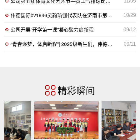
公司第五届体育文化艺术节—员工气排球比赛圆满落幕
11/05
伟德国际bv1946灵韵瑜伽代表队在济南市第二届健身瑜伽锦标赛中斩获佳绩
10/29
公司开展“开学第一课”凝心聚力启新程
09/12
“青春逐梦，体启新程”| 2025级新生们，伟德国际bv1946欢迎你们的到来！
09/11
精彩瞬间