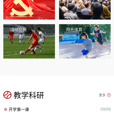
运动竞赛
阳光体育
教学科研
更多
开学第一课
09/09