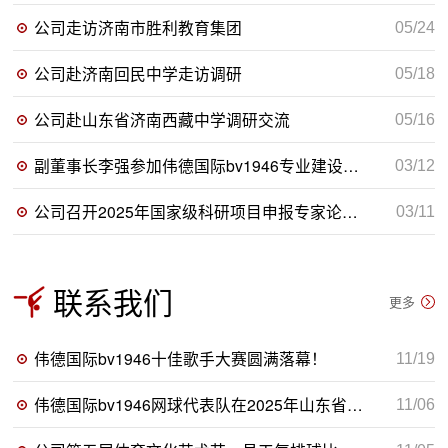
公司走访济南市胜利教育集团
05/24
公司赴济南回民中学走访调研
05/18
公司赴山东省济南西藏中学调研交流
05/16
副董事长李强参加伟德国际bv1946专业建设研讨会
03/12
公司召开2025年国家级科研项目申报专家论证会
03/11
联系我们
更多
伟德国际bv1946十佳歌手大赛圆满落幕！
11/19
伟德国际bv1946网球代表队在2025年山东省老员工网球锦标赛中斩获10枚奖牌
11/06