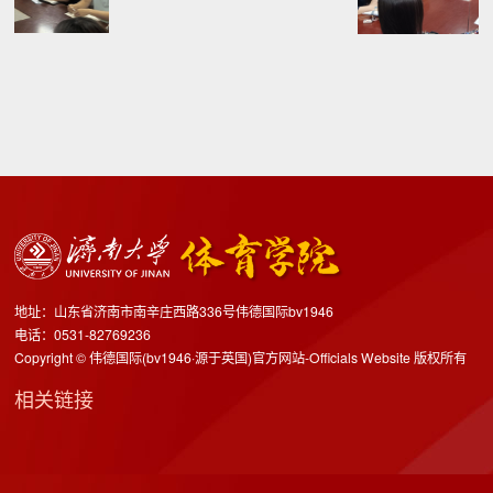
地址：山东省济南市南辛庄西路336号伟德国际bv1946
电话：0531-82769236
Copyright © 伟德国际(bv1946·源于英国)官方网站-Officials Website 版权所有
相关链接